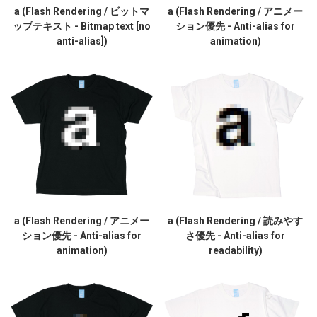
a (Flash Rendering / ビットマ
a (Flash Rendering / アニメー
ップテキスト - Bitmap text [no
ション優先 - Anti-alias for
anti-alias])
animation)
a (Flash Rendering / アニメー
a (Flash Rendering / 読みやす
ション優先 - Anti-alias for
さ優先 - Anti-alias for
animation)
readability)