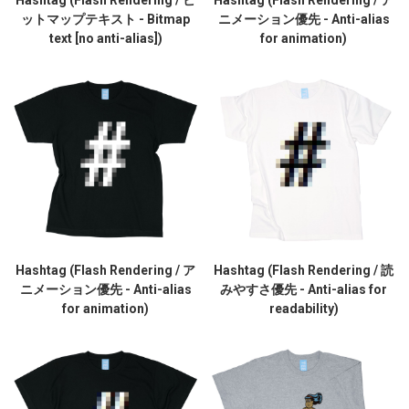
Hashtag (Flash Rendering / ビ
Hashtag (Flash Rendering / ア
ットマップテキスト - Bitmap
ニメーション優先 - Anti-alias
text [no anti-alias])
for animation)
Hashtag (Flash Rendering / ア
Hashtag (Flash Rendering / 読
ニメーション優先 - Anti-alias
みやすさ優先 - Anti-alias for
for animation)
readability)