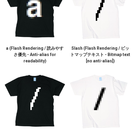
a (Flash Rendering / 読みやす
Slash (Flash Rendering / ビッ
さ優先 - Anti-alias for
トマップテキスト - Bitmap text
readability)
[no anti-alias])