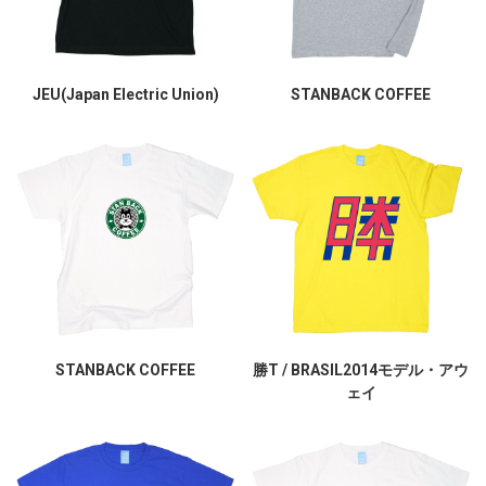
JEU(Japan Electric Union)
STANBACK COFFEE
STANBACK COFFEE
勝T / BRASIL2014モデル・アウ
ェイ