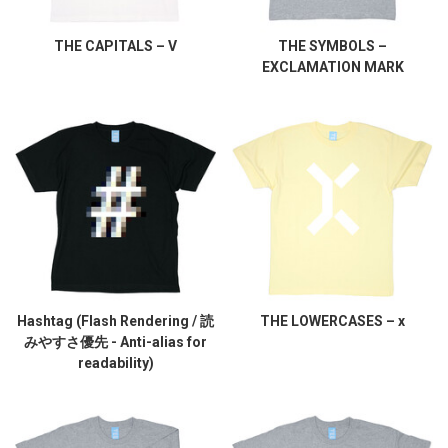
THE CAPITALS – V
THE SYMBOLS –
EXCLAMATION MARK
Hashtag (Flash Rendering / 読
THE LOWERCASES – x
みやすさ優先 - Anti-alias for
readability)