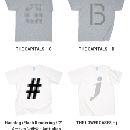
THE CAPITALS – G
THE CAPITALS – B
Hashtag (Flash Rendering / ア
THE LOWERCASES – j
ニメーション優先 - Anti-alias