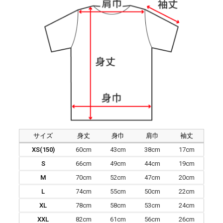
サイズ
身丈
身巾
肩巾
袖丈
XS(150)
60cm
43cm
38cm
17cm
S
66cm
49cm
44cm
19cm
M
70cm
52cm
47cm
20cm
L
74cm
55cm
50cm
22cm
XL
78cm
58cm
53cm
24cm
XXL
82cm
61cm
56cm
26cm