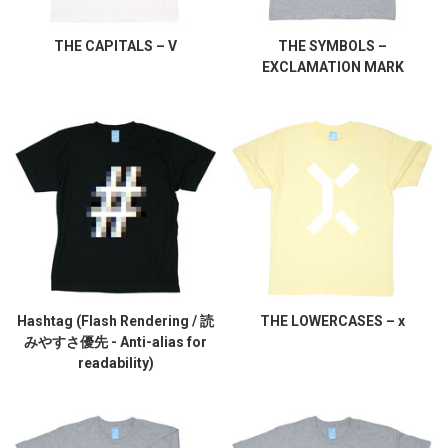
THE CAPITALS – V
THE SYMBOLS –
EXCLAMATION MARK
Hashtag (Flash Rendering / 読
THE LOWERCASES – x
みやすさ優先 - Anti-alias for
readability)