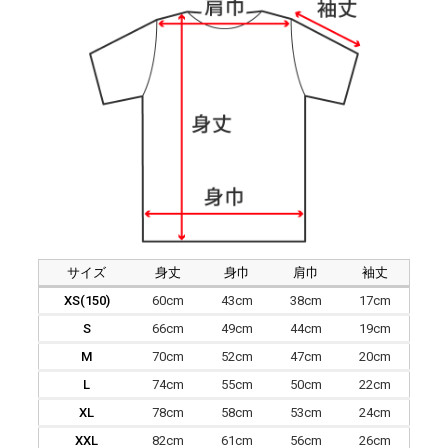
サイズ
身丈
身巾
肩巾
袖丈
XS(150)
60cm
43cm
38cm
17cm
S
66cm
49cm
44cm
19cm
M
70cm
52cm
47cm
20cm
L
74cm
55cm
50cm
22cm
XL
78cm
58cm
53cm
24cm
XXL
82cm
61cm
56cm
26cm