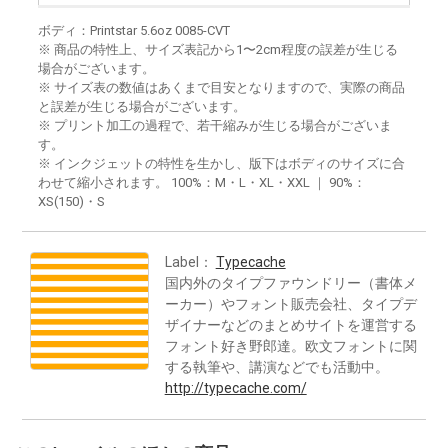
ボディ：Printstar 5.6oz 0085-CVT
※ 商品の特性上、サイズ表記から1〜2cm程度の誤差が生じる
場合がございます。
※ サイズ表の数値はあくまで目安となりますので、実際の商品
と誤差が生じる場合がございます。
※ プリント加工の過程で、若干縮みが生じる場合がございま
す。
※ インクジェットの特性を生かし、版下はボディのサイズに合
わせて縮小されます。 100%：M・L・XL・XXL ｜ 90%：
XS(150)・S
Label：
Typecache
国内外のタイプファウンドリー（書体メ
ーカー）やフォント販売会社、タイプデ
ザイナーなどのまとめサイトを運営する
フォント好き野郎達。欧文フォントに関
する執筆や、講演などでも活動中。
http://typecache.com/