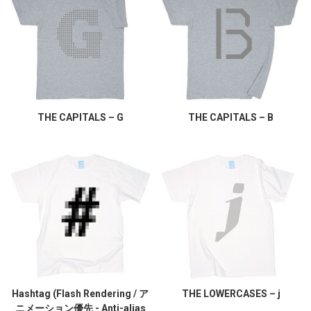
THE CAPITALS – G
THE CAPITALS – B
Hashtag (Flash Rendering / ア
THE LOWERCASES – j
ニメーション優先 - Anti-alias