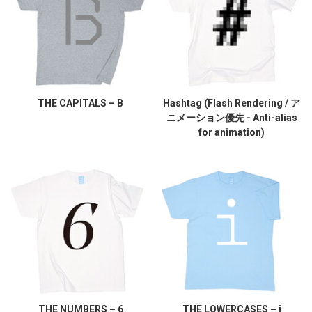
THE CAPITALS – B
Hashtag (Flash Rendering / ア
ニメーション優先 - Anti-alias
for animation)
THE NUMBERS – 6
THE LOWERCASES – i