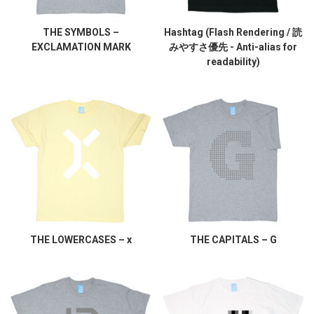
THE SYMBOLS –
Hashtag (Flash Rendering / 読
EXCLAMATION MARK
みやすさ優先 - Anti-alias for
readability)
THE LOWERCASES – x
THE CAPITALS – G