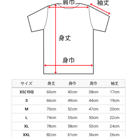
サイズ
身丈
身巾
肩巾
袖丈
XS(150)
60cm
43cm
38cm
17cm
S
66cm
49cm
44cm
19cm
M
70cm
52cm
47cm
20cm
L
74cm
55cm
50cm
22cm
XL
78cm
58cm
53cm
24cm
XXL
82cm
61cm
56cm
26cm