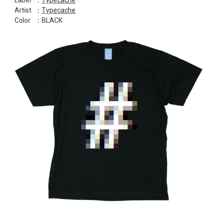
Label
：
Typecache
Artist
：
Typecache
Color
：BLACK