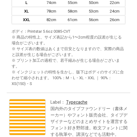
L
74cm
55cm
50cm
22cm
XL
78cm
58cm
53cm
24cm
XXL
82cm
61cm
56cm
26cm
ボディ：Printstar 5.6oz 0085-CVT
※ 商品の特性上、サイズ表記から1〜2cm程度の誤差が生じる
場合がございます。
※ サイズ表の数値はあくまで目安となりますので、実際の商品
と誤差が生じる場合がございます。
※ プリント加工の過程で、若干縮みが生じる場合がございま
す。
※ インクジェットの特性を生かし、版下はボディのサイズに合
わせて縮小されます。 100%：M・L・XL・XXL ｜ 90%：
XS(150)・S
Label：
Typecache
国内外のタイプファウンドリー（書体メ
ーカー）やフォント販売会社、タイプデ
ザイナーなどのまとめサイトを運営する
フォント好き野郎達。欧文フォントに関
する執筆や、講演などでも活動中。