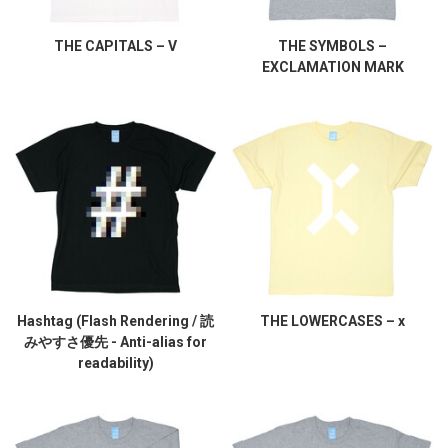
THE CAPITALS – V
THE SYMBOLS –
EXCLAMATION MARK
Hashtag (Flash Rendering / 読
THE LOWERCASES – x
みやすさ優先 - Anti-alias for
readability)