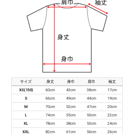
サイズ
身丈
身巾
肩巾
袖丈
XS(150)
60cm
43cm
38cm
17cm
S
66cm
49cm
44cm
19cm
M
70cm
52cm
47cm
20cm
L
74cm
55cm
50cm
22cm
XL
78cm
58cm
53cm
24cm
XXL
82cm
61cm
56cm
26cm