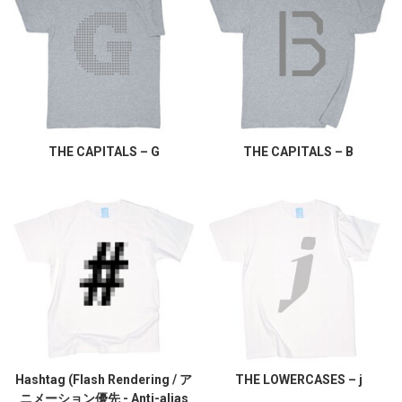
THE CAPITALS – G
THE CAPITALS – B
Hashtag (Flash Rendering / ア
THE LOWERCASES – j
ニメーション優先 - Anti-alias