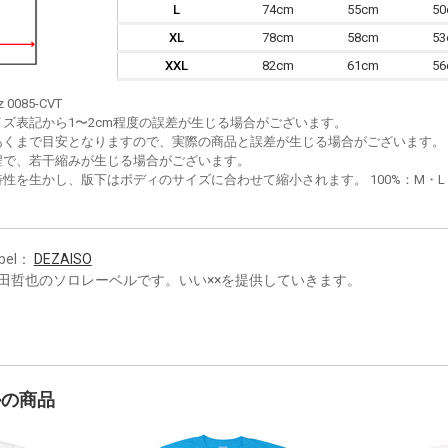
L
74cm
55cm
5
XL
78cm
58cm
5
XXL
82cm
61cm
5
z 0085-CVT
イズ表記から1〜2cm程度の誤差が生じる場合がございます。
あくまで目安となりますので、実際の商品と誤差が生じる場合がございます。
程で、若干縮みが生じる場合がございます。
性を生かし、版下はボディのサイズに合わせて縮小されます。 100%：M・L・XL
bel：
DEZAISO
田哲也のソロレーベルです。いい××を提供していきます。
かの商品