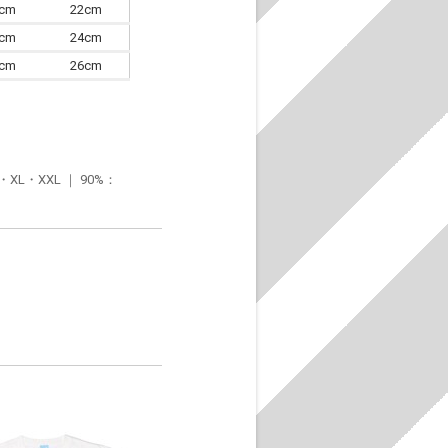
0cm
22cm
3cm
24cm
6cm
26cm
・XXL ｜ 90%：