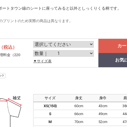
ポートタウン線のシートに座ってみると以外としっくりくる柄です。
のプリントのため実際の商品は異なります。
カー
（税込）
増料金（220
お気
。
▼サイズ表
サイズ
身丈
身巾
XS(150)
60cm
43cm
3
S
66cm
49cm
4
M
70cm
52cm
4