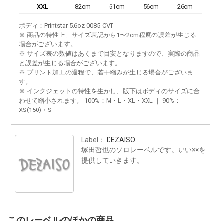
XXL
82cm
61cm
56cm
26cm
ボディ：Printstar 5.6oz 0085-CVT
※ 商品の特性上、サイズ表記から1〜2cm程度の誤差が生じる
場合がございます。
※ サイズ表の数値はあくまで目安となりますので、実際の商品
と誤差が生じる場合がございます。
※ プリント加工の過程で、若干縮みが生じる場合がございま
す。
※ インクジェットの特性を生かし、版下はボディのサイズに合
わせて縮小されます。 100%：M・L・XL・XXL ｜ 90%：
XS(150)・S
Label：
DEZAISO
塚田哲也のソロレーベルです。いい××を
提供していきます。
このレーベルのほかの商品