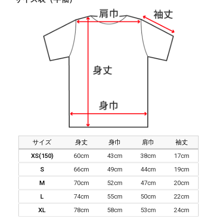
サイズ
身丈
身巾
肩巾
袖丈
XS(150)
60cm
43cm
38cm
17cm
S
66cm
49cm
44cm
19cm
M
70cm
52cm
47cm
20cm
L
74cm
55cm
50cm
22cm
XL
78cm
58cm
53cm
24cm