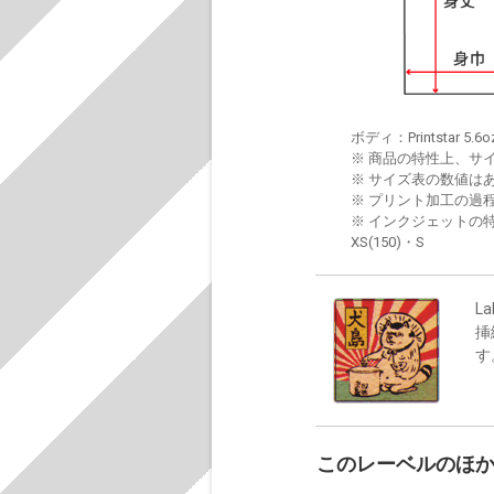
ボディ：Printstar 5.6o
※ 商品の特性上、サ
※ サイズ表の数値は
※ プリント加工の過
※ インクジェットの特
XS(150)・S
La
挿
す
このレーベルのほ