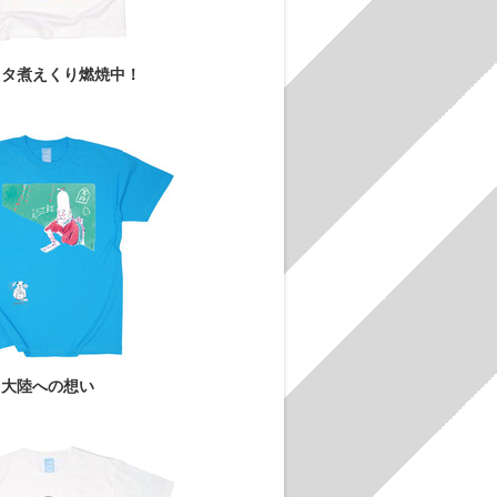
ワタ煮えくり燃焼中！
大陸への想い