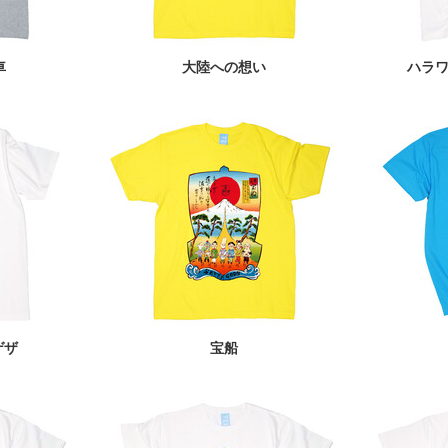
車
大陸への想い
ハラ
ゲザ
宝船