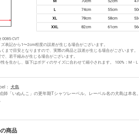
M
70cm
52cm
4
L
74cm
55cm
5
XL
78cm
58cm
5
XXL
82cm
61cm
5
z 0085-CVT
イズ表記から1〜2cm程度の誤差が生じる場合がございます。
あくまで目安となりますので、実際の商品と誤差が生じる場合がございます。
程で、若干縮みが生じる場合がございます。
性を生かし、版下はボディのサイズに合わせて縮小されます。 100%：M・L・XL
bel：
犬島
絵師「いぬんこ」の更年期Tシャツレーベル。レーベル名の犬島は本名
。
かの商品