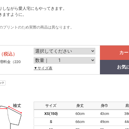
りしながら愛人宅にもやってきます。
きますように。
のプリントのため実際の商品は異なります。
カー
（税込）
増料金（220
お気
。
▼サイズ表
サイズ
身丈
身巾
XS(150)
60cm
43cm
3
S
66cm
49cm
4