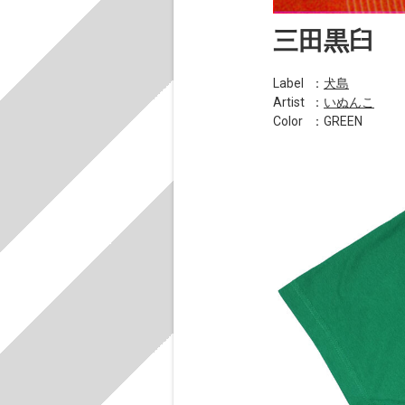
三田黒臼
Label
：
犬島
Artist
：
いぬんこ
Color
：GREEN