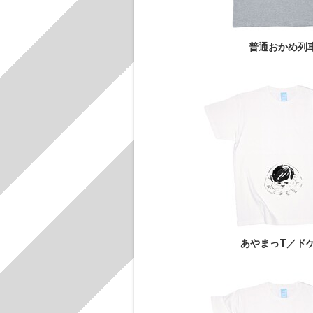
普通おかめ列
あやまっT／ド