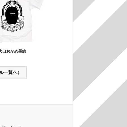
大口おかめ墨線
ル一覧へ）