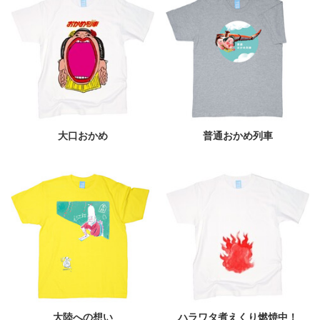
大口おかめ
普通おかめ列車
大陸への想い
ハラワタ煮えくり燃焼中！