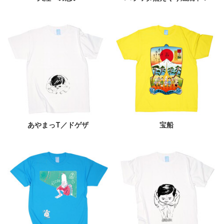
あやまっT／ドゲザ
宝船