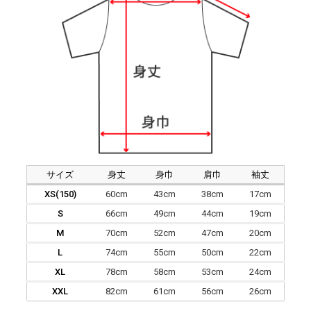
サイズ
身丈
身巾
肩巾
袖丈
XS(150)
60cm
43cm
38cm
17cm
S
66cm
49cm
44cm
19cm
M
70cm
52cm
47cm
20cm
L
74cm
55cm
50cm
22cm
XL
78cm
58cm
53cm
24cm
XXL
82cm
61cm
56cm
26cm