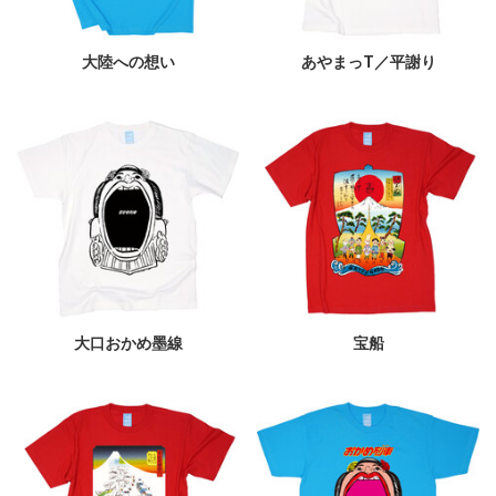
大陸への想い
あやまっT／平謝り
大口おかめ墨線
宝船