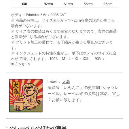
XXL
82cm
61cm
56cm
26cm
ボディ：Printstar 5.6oz 0085-CVT
※ 商品の特性上、サイズ表記から1〜2cm程度の誤差が生じる
場合がございます。
※ サイズ表の数値はあくまで目安となりますので、実際の商品
と誤差が生じる場合がございます。
※ プリント加工の過程で、若干縮みが生じる場合がございま
す。
※ インクジェットの特性を生かし、版下はボディのサイズに合
わせて縮小されます。 100%：M・L・XL・XXL ｜ 90%：
XS(150)・S
Label：
犬島
挿絵師「いぬんこ」の更年期Tシャツレ
ーベル。レーベル名の犬島は本名。宜し
くお願い致します。
このレーベルのほかの商品