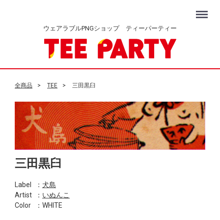
Menu
ウェアラブルPNGショップ ティーパーティー
全商品
TEE
三田黒臼
三田黒臼
Label
：
犬島
Artist
：
いぬんこ
Color
：WHITE