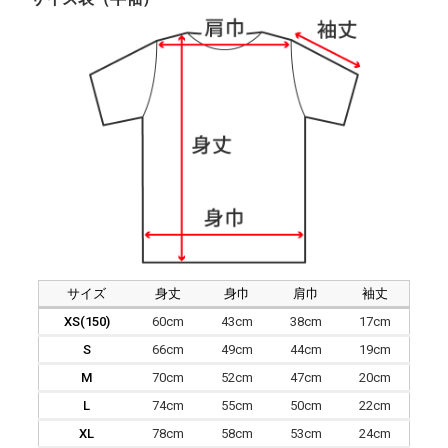
サイズ
身丈
身巾
肩巾
袖丈
XS(150)
60cm
43cm
38cm
17cm
S
66cm
49cm
44cm
19cm
M
70cm
52cm
47cm
20cm
L
74cm
55cm
50cm
22cm
XL
78cm
58cm
53cm
24cm