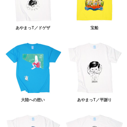
あやまっT／ドゲザ
宝船
大陸への想い
あやまっT／平謝り