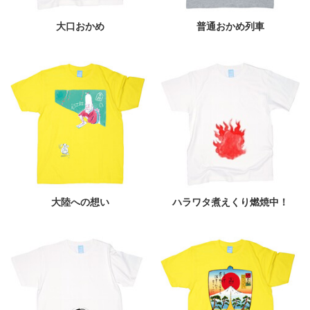
大口おかめ
普通おかめ列車
大陸への想い
ハラワタ煮えくり燃焼中！