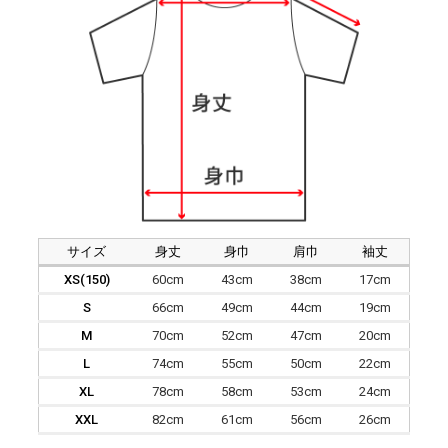
サイズ
身丈
身巾
肩巾
袖丈
XS(150)
60cm
43cm
38cm
17cm
S
66cm
49cm
44cm
19cm
M
70cm
52cm
47cm
20cm
L
74cm
55cm
50cm
22cm
XL
78cm
58cm
53cm
24cm
XXL
82cm
61cm
56cm
26cm