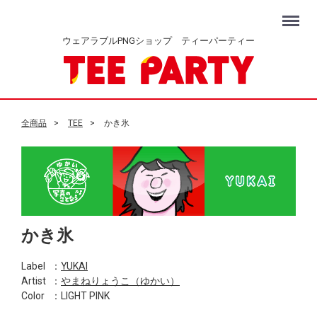
Menu
ウェアラブルPNGショップ ティーパーティー
全商品
TEE
かき氷
かき氷
Label
：
YUKAI
Artist
：
やまねりょうこ（ゆかい）
Color
：LIGHT PINK