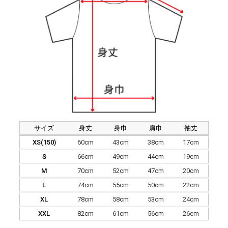
サイズ
身丈
身巾
肩巾
袖丈
XS(150)
60cm
43cm
38cm
17cm
S
66cm
49cm
44cm
19cm
M
70cm
52cm
47cm
20cm
L
74cm
55cm
50cm
22cm
XL
78cm
58cm
53cm
24cm
XXL
82cm
61cm
56cm
26cm