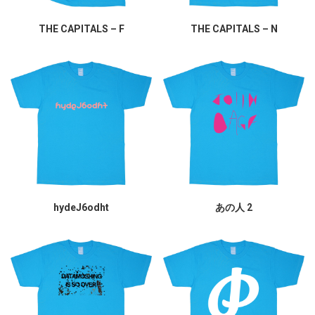
THE CAPITALS – F
THE CAPITALS – N
hydeJ6odht
あの人 2