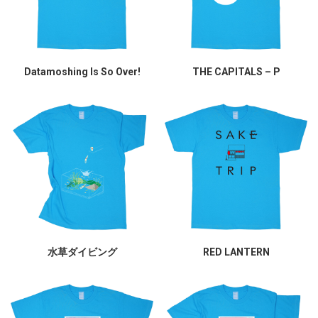
Datamoshing Is So Over!
THE CAPITALS – P
水草ダイビング
RED LANTERN