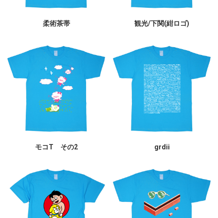
柔術茶帯
観光/下関(紺ロゴ)
モコT その2
grdii