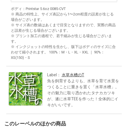
ボディ：Printstar 5.6oz 0085-CVT
※ 商品の特性上、サイズ表記から1〜2cm程度の誤差が生じる
場合がございます。
※ サイズ表の数値はあくまで目安となりますので、実際の商品
と誤差が生じる場合がございます。
※ プリント加工の過程で、若干縮みが生じる場合がございま
す。
※ インクジェットの特性を生かし、版下はボディのサイズに合
わせて縮小されます。 100%：M・L・XL・XXL ｜ 90%：
XS(150)・S
Label：
水草水槽のT
魚を飼育するよりも、水草を育て水景を
つくることに重きを置く「水草水槽」。
その魅力に取り憑かれたタナカカツキ
が、遂に水草TEEを作った！全体的にイ
キがいいです。
このレーベルのほかの商品