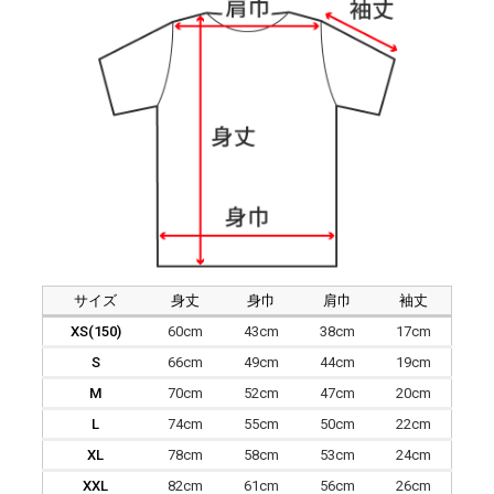
サイズ
身丈
身巾
肩巾
袖丈
XS(150)
60cm
43cm
38cm
17cm
S
66cm
49cm
44cm
19cm
M
70cm
52cm
47cm
20cm
L
74cm
55cm
50cm
22cm
XL
78cm
58cm
53cm
24cm
XXL
82cm
61cm
56cm
26cm