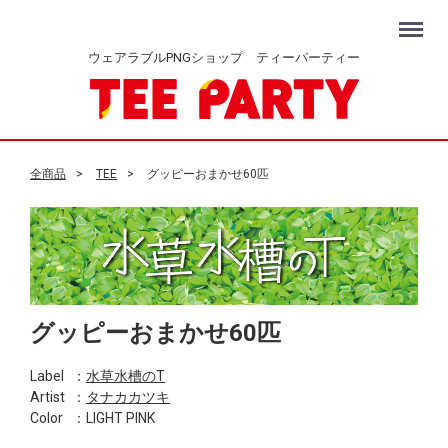
Menu
ウェアラブルPNGショップ ティーパーティー
全商品
TEE
グッピーおまかせ60匹
グッピーおまかせ60匹
Label
：
水草水槽のT
Artist
：
タナカカツキ
Color
：LIGHT PINK