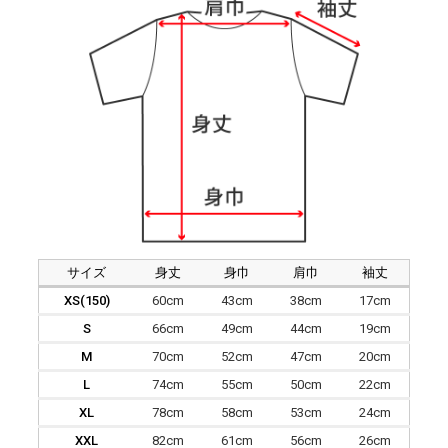
サイズ
身丈
身巾
肩巾
袖丈
XS(150)
60cm
43cm
38cm
17cm
S
66cm
49cm
44cm
19cm
M
70cm
52cm
47cm
20cm
L
74cm
55cm
50cm
22cm
XL
78cm
58cm
53cm
24cm
XXL
82cm
61cm
56cm
26cm