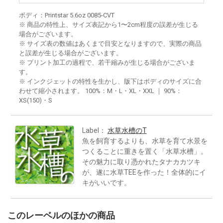
ボディ：Printstar 5.6oz 0085-CVT
※ 商品の特性上、サイズ表記から1〜2cm程度の誤差が生じる
場合がございます。
※ サイズ表の数値はあくまで目安となりますので、実際の商品
と誤差が生じる場合がございます。
※ プリント加工の過程で、若干縮みが生じる場合がございま
す。
※ インクジェットの特性を生かし、版下はボディのサイズに合
わせて縮小されます。 100%：M・L・XL・XXL ｜ 90%：
XS(150)・S
Label：
水草水槽のT
魚を飼育するよりも、水草を育て水景を
つくることに重きを置く「水草水槽」。
その魅力に取り憑かれたタナカカツキ
が、遂に水草TEEを作った！全体的にイ
キがいいです。
このレーベルのほかの商品