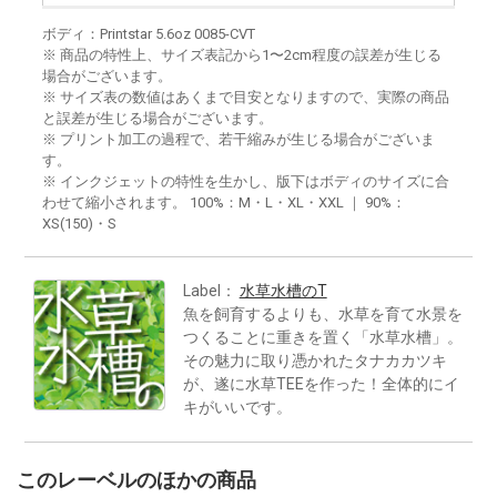
ボディ：Printstar 5.6oz 0085-CVT
※ 商品の特性上、サイズ表記から1〜2cm程度の誤差が生じる
場合がございます。
※ サイズ表の数値はあくまで目安となりますので、実際の商品
と誤差が生じる場合がございます。
※ プリント加工の過程で、若干縮みが生じる場合がございま
す。
※ インクジェットの特性を生かし、版下はボディのサイズに合
わせて縮小されます。 100%：M・L・XL・XXL ｜ 90%：
XS(150)・S
Label：
水草水槽のT
魚を飼育するよりも、水草を育て水景を
つくることに重きを置く「水草水槽」。
その魅力に取り憑かれたタナカカツキ
が、遂に水草TEEを作った！全体的にイ
キがいいです。
このレーベルのほかの商品