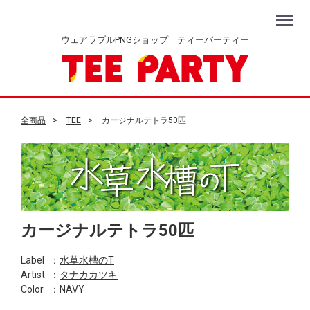
Menu
ウェアラブルPNGショップ ティーパーティー
全商品
TEE
カージナルテトラ50匹
カージナルテトラ50匹
Label
：
水草水槽のT
Artist
：
タナカカツキ
Color
：NAVY