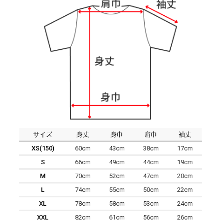
サイズ
身丈
身巾
肩巾
袖丈
XS(150)
60cm
43cm
38cm
17cm
S
66cm
49cm
44cm
19cm
M
70cm
52cm
47cm
20cm
L
74cm
55cm
50cm
22cm
XL
78cm
58cm
53cm
24cm
XXL
82cm
61cm
56cm
26cm