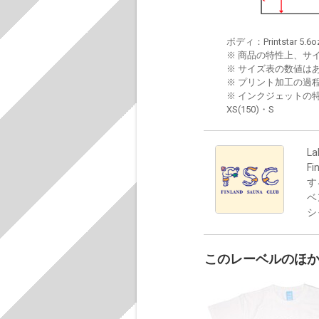
ボディ：Printstar 5.6o
※ 商品の特性上、サ
※ サイズ表の数値は
※ プリント加工の過
※ インクジェットの特
XS(150)・S
La
F
す
ベ
シ
このレーベルのほ