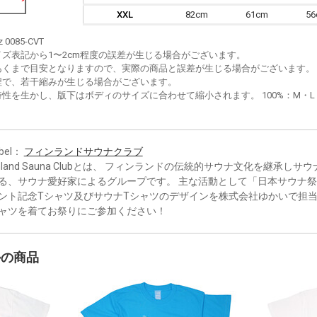
XXL
82cm
61cm
5
z 0085-CVT
イズ表記から1〜2cm程度の誤差が生じる場合がございます。
あくまで目安となりますので、実際の商品と誤差が生じる場合がございます。
程で、若干縮みが生じる場合がございます。
性を生かし、版下はボディのサイズに合わせて縮小されます。 100%：M・L・XL
bel：
フィンランドサウナクラブ
inland Sauna Clubとは、 フィンランドの伝統的サウナ文化を継承し
る、サウナ愛好家によるグループです。 主な活動として「日本サウナ
ント記念Tシャツ及びサウナTシャツのデザインを株式会社ゆかいで担当
ャツを着てお祭りにご参加ください！
かの商品