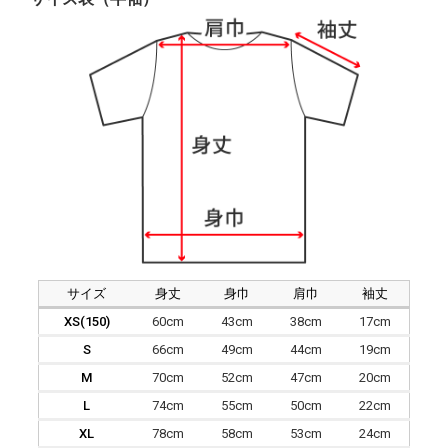
サイズ
身丈
身巾
肩巾
袖丈
XS(150)
60cm
43cm
38cm
17cm
S
66cm
49cm
44cm
19cm
M
70cm
52cm
47cm
20cm
L
74cm
55cm
50cm
22cm
XL
78cm
58cm
53cm
24cm