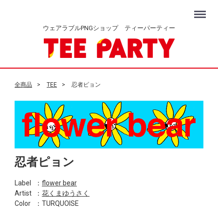
Menu
ウェアラブルPNGショップ ティーパーティー
全商品
TEE
忍者ピョン
忍者ピョン
Label
：
flower bear
Artist
：
花くまゆうさく
Color
：TURQUOISE