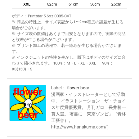
XXL
82cm
61cm
56cm
26cm
ボディ：Printstar 5.6oz 0085-CVT
※ 商品の特性上、サイズ表記から1〜2cm程度の誤差が生じる
場合がございます。
※ サイズ表の数値はあくまで目安となりますので、実際の商品
と誤差が生じる場合がございます。
※ プリント加工の過程で、若干縮みが生じる場合がございま
す。
※ インクジェットの特性を生かし、版下はボディのサイズに合
わせて縮小されます。 100%：M・L・XL・XXL ｜ 90%：
XS(150)・S
Label：
flower bear
漫画家・イラストレーターとして活動
中。 イラストレーション ザ・チョイ
ス年度賞優秀賞。 月刊ガロ 長井勝一
賞入選。 著書に「東京ゾンビ」（青林
工藝舎）。
http://www.hanakuma.com/）