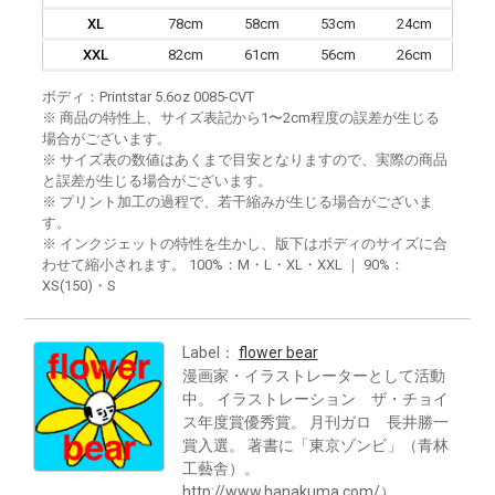
XL
78cm
58cm
53cm
24cm
XXL
82cm
61cm
56cm
26cm
ボディ：Printstar 5.6oz 0085-CVT
※ 商品の特性上、サイズ表記から1〜2cm程度の誤差が生じる
場合がございます。
※ サイズ表の数値はあくまで目安となりますので、実際の商品
と誤差が生じる場合がございます。
※ プリント加工の過程で、若干縮みが生じる場合がございま
す。
※ インクジェットの特性を生かし、版下はボディのサイズに合
わせて縮小されます。 100%：M・L・XL・XXL ｜ 90%：
XS(150)・S
Label：
flower bear
漫画家・イラストレーターとして活動
中。 イラストレーション ザ・チョイ
ス年度賞優秀賞。 月刊ガロ 長井勝一
賞入選。 著書に「東京ゾンビ」（青林
工藝舎）。
http://www.hanakuma.com/）