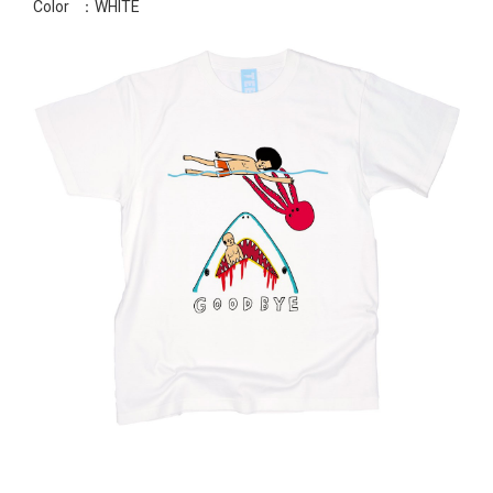
Color
：WHITE