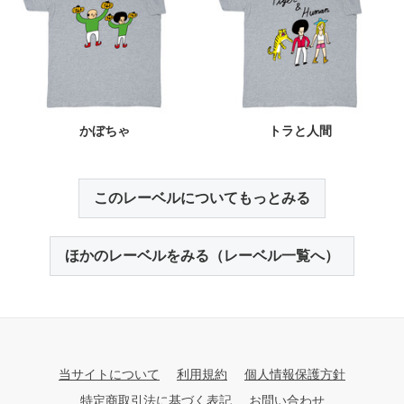
かぼちゃ
トラと人間
このレーベルについてもっとみる
ほかのレーベルをみる（レーベル一覧へ）
当サイトについて
利用規約
個人情報保護方針
特定商取引法に基づく表記
お問い合わせ