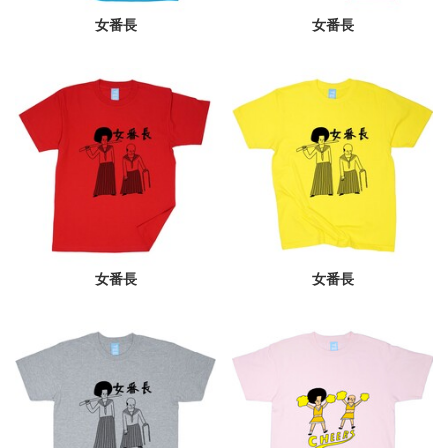
女番長
女番長
女番長
女番長