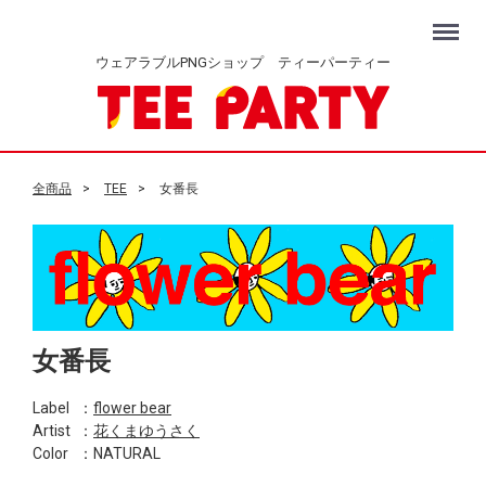
Menu
ウェアラブルPNGショップ ティーパーティー
全商品
TEE
女番長
女番長
Label
：
flower bear
Artist
：
花くまゆうさく
Color
：NATURAL