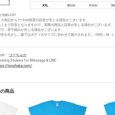
XXL
82cm
61cm
5
z 0085-CVT
イズ表記から1〜2cm程度の誤差が生じる場合がございます。
あくまで目安となりますので、実際の商品と誤差が生じる場合がございます。
程で、若干縮みが生じる場合がございます。
性を生かし、版下はボディのサイズに合わせて縮小されます。 100%：M・L・XL
bel：
つーちゃか
eating Stickers for iMessage & LINE
tps://toochaka.com/
かの商品