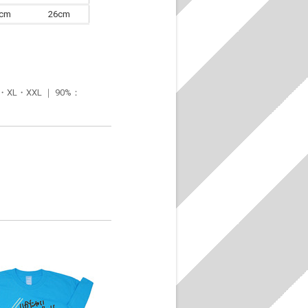
6cm
26cm
・XXL ｜ 90%：