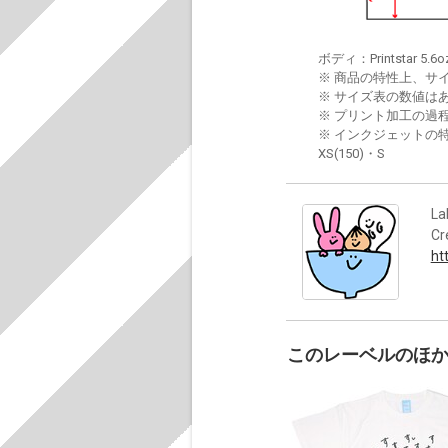
ボディ：Printstar 5.6o
※ 商品の特性上、サ
※ サイズ表の数値は
※ プリント加工の過
※ インクジェットの特
XS(150)・S
La
Cr
ht
このレーベルのほ