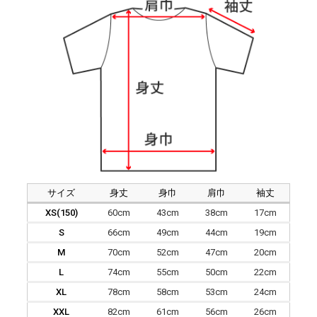
サイズ
身丈
身巾
肩巾
袖丈
XS(150)
60cm
43cm
38cm
17cm
S
66cm
49cm
44cm
19cm
M
70cm
52cm
47cm
20cm
L
74cm
55cm
50cm
22cm
XL
78cm
58cm
53cm
24cm
XXL
82cm
61cm
56cm
26cm