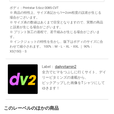
ボディ：Printstar 5.6oz 0085-CVT
※ 商品の特性上、サイズ表記から1〜2cm程度の誤差が生じる
場合がございます。
※ サイズ表の数値はあくまで目安となりますので、実際の商品
と誤差が生じる場合がございます。
※ プリント加工の過程で、若干縮みが生じる場合がございま
す。
※ インクジェットの特性を生かし、版下はボディのサイズに合
わせて縮小されます。 100%：M・L・XL・XXL ｜ 90%：
XS(150)・S
Label：
dailyvitamin2
全力でヒマをつぶしに行くサイト、デイ
リービタミンズの連載から、
ピックアップした画像をTシャツにして
ゆきます！
このレーベルのほかの商品