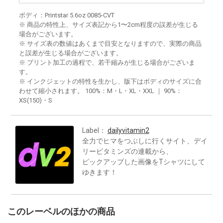
ボディ：Printstar 5.6oz 0085-CVT
※ 商品の特性上、サイズ表記から1〜2cm程度の誤差が生じる
場合がございます。
※ サイズ表の数値はあくまで目安となりますので、実際の商品
と誤差が生じる場合がございます。
※ プリント加工の過程で、若干縮みが生じる場合がございま
す。
※ インクジェットの特性を生かし、版下はボディのサイズに合
わせて縮小されます。 100%：M・L・XL・XXL ｜ 90%：
XS(150)・S
Label：
dailyvitamin2
全力でヒマをつぶしに行くサイト、デイ
リービタミンズの連載から、
ピックアップした画像をTシャツにして
ゆきます！
このレーベルのほかの商品