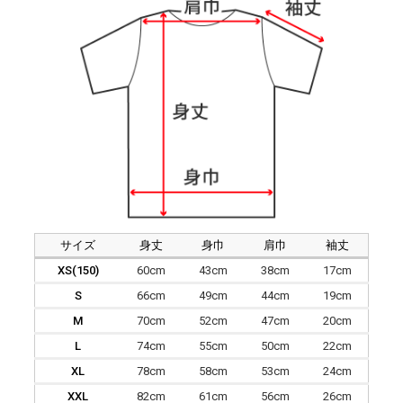
サイズ
身丈
身巾
肩巾
袖丈
XS(150)
60cm
43cm
38cm
17cm
S
66cm
49cm
44cm
19cm
M
70cm
52cm
47cm
20cm
L
74cm
55cm
50cm
22cm
XL
78cm
58cm
53cm
24cm
XXL
82cm
61cm
56cm
26cm