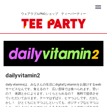
Menu
ウェアラブルPNGショップ ティーパーティー
dailyvitamin2
daily vitaminsは、みなさんの生活にdigitalなvitaminをお届けするweb
サービスなんです。食えるの？ 広い意味では食べられます。苦い
の？ 体調とかによります。いくらとられるの？ 無料で提供させ
ていただいております。テーマはずばり、ヒマつぶしです。だがし
かし！ ひとくちにヒマつぶしといっても、ポジティブなヒマつぶ