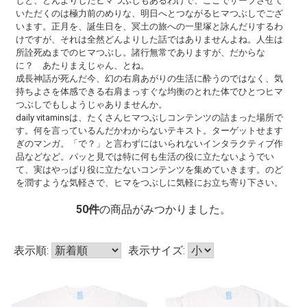
しと、どんよりしたヒマつぶしもあるわけで、ここでサーブさせて
いただくのは極力前のめりな、明日へとつながるヒマつぶしでござ
います。正月を、誕生日を、冥土の旅への一里塚と詠んだりするわ
けですが、それは全然どんよりした話ではありませんよね。人生は
所詮死ぬまでのヒマつぶし。諸行無常でありますが、だからな
に？ あたりまえじゃん、とね。
成長神話が死んだ今、幻の右肩あがりの生活に酔うのではなく、気
持ちよさを体感できる右肩まっすぐな均衡のとれた体でひとつヒマ
つぶしでもしようじゃありませんか。
daily vitaminsは、たくさんヒマつぶしコンテンツの詰まった場所で
す。何を言っているんだかわからないテキスト。ターゲットせます
ぎのマンガ。「で？」と言わずにはいられないインタラクティブ作
品などなど。パッと見では特に何も生活の役に立たないようでい
て、実はやっぱり役に立たないコンテンツを集めていきます。のど
を潤すような気軽さで、ヒマをつぶしに気軽にお立ち寄り下さい。
50
件
の商品がみつかりました。
表示順:
表示サイズ: