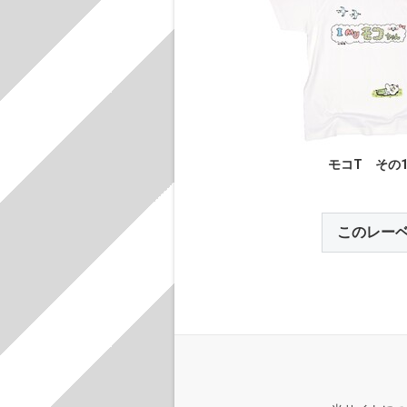
モコT その
このレー