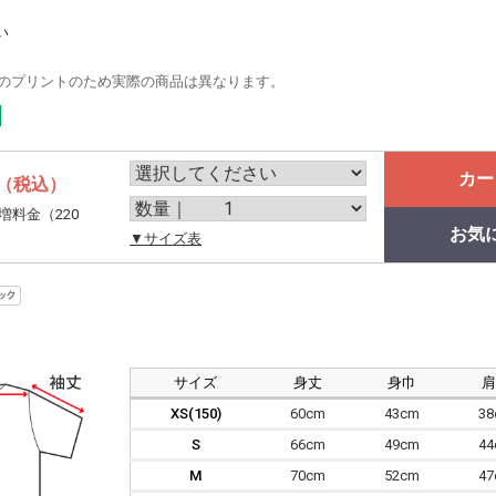
い
のプリントのため実際の商品は異なります。
カー
（税込）
増料金（220
お気
。
▼サイズ表
サイズ
身丈
身巾
XS(150)
60cm
43cm
3
S
66cm
49cm
4
M
70cm
52cm
4