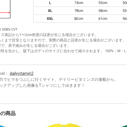
L
74cm
55cm
5
XL
78cm
58cm
5
XXL
82cm
61cm
5
z 0085-CVT
イズ表記から1〜2cm程度の誤差が生じる場合がございます。
あくまで目安となりますので、実際の商品と誤差が生じる場合がございます。
程で、若干縮みが生じる場合がございます。
性を生かし、版下はボディのサイズに合わせて縮小されます。 100%：M・L・XL
bel：
dailyvitamin2
力でヒマをつぶしに行くサイト、デイリービタミンズの連載から、
ックアップした画像をTシャツにしてゆきます！
かの商品