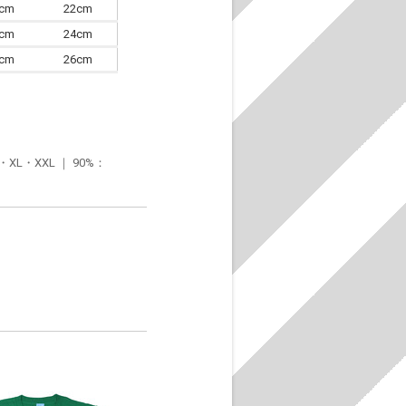
0cm
22cm
3cm
24cm
6cm
26cm
・XXL ｜ 90%：