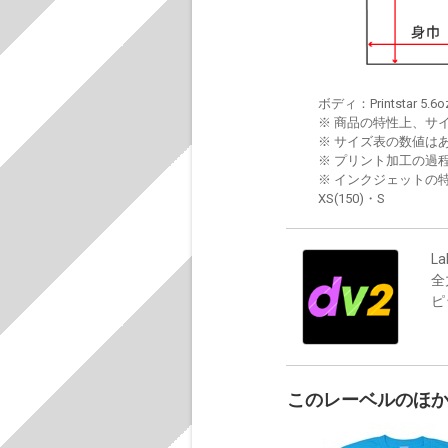
ボディ：Printstar 5.6o
※ 商品の特性上、サ
※ サイズ表の数値は
※ プリント加工の過
※ インクジェットの特
XS(150)・S
La
全
ピ
このレーベルのほ