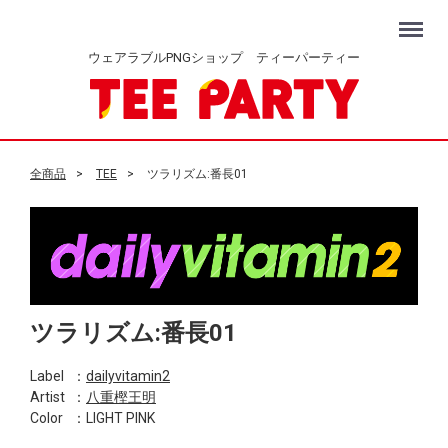
Menu
ウェアラブルPNGショップ ティーパーティー
全商品
TEE
ツラリズム:番長01
ツラリズム:番長01
Label
：
dailyvitamin2
Artist
：
八重樫王明
Color
：LIGHT PINK