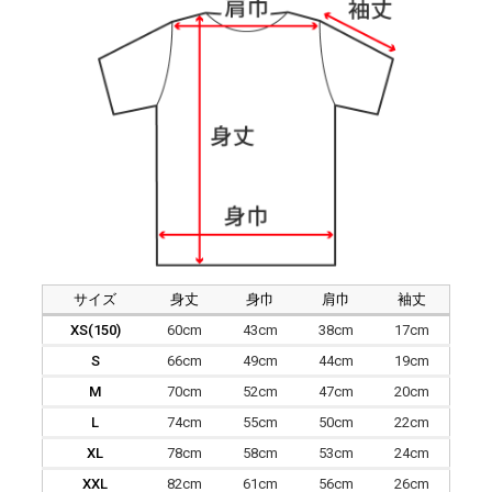
サイズ
身丈
身巾
肩巾
袖丈
XS(150)
60cm
43cm
38cm
17cm
S
66cm
49cm
44cm
19cm
M
70cm
52cm
47cm
20cm
L
74cm
55cm
50cm
22cm
XL
78cm
58cm
53cm
24cm
XXL
82cm
61cm
56cm
26cm