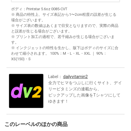
ボディ：Printstar 5.6oz 0085-CVT
※ 商品の特性上、サイズ表記から1〜2cm程度の誤差が生じる
場合がございます。
※ サイズ表の数値はあくまで目安となりますので、実際の商品
と誤差が生じる場合がございます。
※ プリント加工の過程で、若干縮みが生じる場合がございま
す。
※ インクジェットの特性を生かし、版下はボディのサイズに合
わせて縮小されます。 100%：M・L・XL・XXL ｜ 90%：
XS(150)・S
Label：
dailyvitamin2
全力でヒマをつぶしに行くサイト、デイ
リービタミンズの連載から、
ピックアップした画像をTシャツにして
ゆきます！
このレーベルのほかの商品