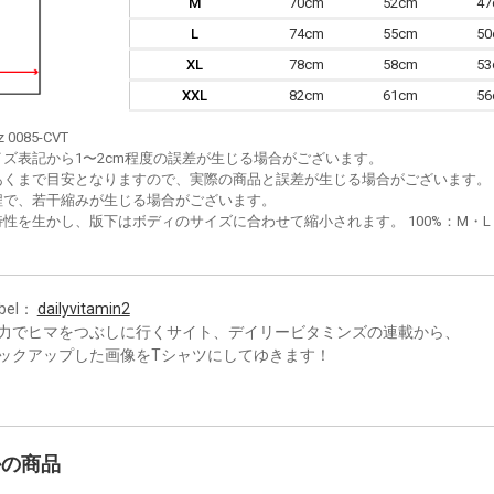
M
70cm
52cm
4
L
74cm
55cm
5
XL
78cm
58cm
5
XXL
82cm
61cm
5
z 0085-CVT
イズ表記から1〜2cm程度の誤差が生じる場合がございます。
あくまで目安となりますので、実際の商品と誤差が生じる場合がございます。
程で、若干縮みが生じる場合がございます。
性を生かし、版下はボディのサイズに合わせて縮小されます。 100%：M・L・XL
bel：
dailyvitamin2
力でヒマをつぶしに行くサイト、デイリービタミンズの連載から、
ックアップした画像をTシャツにしてゆきます！
かの商品