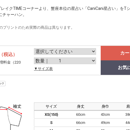
レイクTIMEコーナーより、蟹座本位の星占い「CaniCani星占い」を
にチャーハン。
のプリントのため実際の商品は異なります。
カー
（税込）
増料金（220
お気
。
▼サイズ表
サイズ
身丈
身巾
XS(150)
60cm
43cm
3
S
66cm
49cm
4