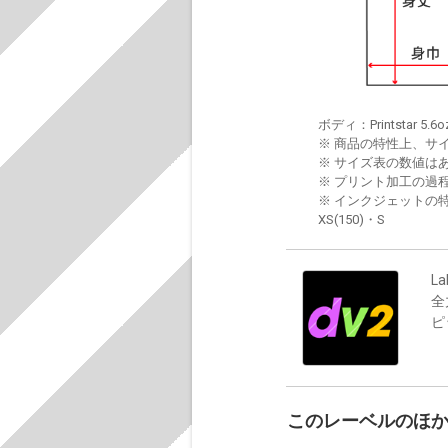
ボディ：Printstar 5.6o
※ 商品の特性上、サ
※ サイズ表の数値は
※ プリント加工の過
※ インクジェットの特
XS(150)・S
La
全
ピ
このレーベルのほ