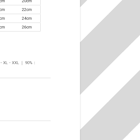
7cm
20cm
0cm
22cm
3cm
24cm
6cm
26cm
・XXL ｜ 90%：