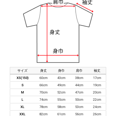
サイズ
身丈
身巾
肩巾
袖丈
XS(150)
60cm
43cm
38cm
17cm
S
66cm
49cm
44cm
19cm
M
70cm
52cm
47cm
20cm
L
74cm
55cm
50cm
22cm
XL
78cm
58cm
53cm
24cm
XXL
82cm
61cm
56cm
26cm