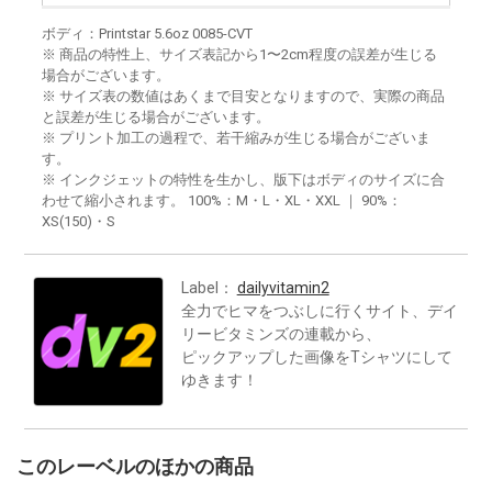
ボディ：Printstar 5.6oz 0085-CVT
※ 商品の特性上、サイズ表記から1〜2cm程度の誤差が生じる
場合がございます。
※ サイズ表の数値はあくまで目安となりますので、実際の商品
と誤差が生じる場合がございます。
※ プリント加工の過程で、若干縮みが生じる場合がございま
す。
※ インクジェットの特性を生かし、版下はボディのサイズに合
わせて縮小されます。 100%：M・L・XL・XXL ｜ 90%：
XS(150)・S
Label：
dailyvitamin2
全力でヒマをつぶしに行くサイト、デイ
リービタミンズの連載から、
ピックアップした画像をTシャツにして
ゆきます！
このレーベルのほかの商品