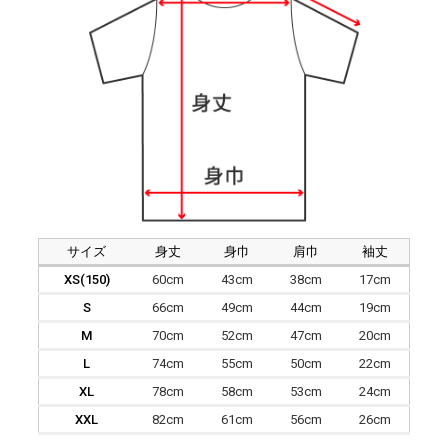
サイズ
身丈
身巾
肩巾
袖丈
XS(150)
60cm
43cm
38cm
17cm
S
66cm
49cm
44cm
19cm
M
70cm
52cm
47cm
20cm
L
74cm
55cm
50cm
22cm
XL
78cm
58cm
53cm
24cm
XXL
82cm
61cm
56cm
26cm