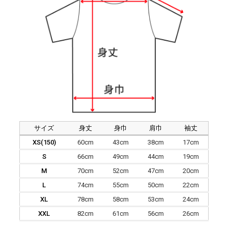
サイズ
身丈
身巾
肩巾
袖丈
XS(150)
60cm
43cm
38cm
17cm
S
66cm
49cm
44cm
19cm
M
70cm
52cm
47cm
20cm
L
74cm
55cm
50cm
22cm
XL
78cm
58cm
53cm
24cm
XXL
82cm
61cm
56cm
26cm