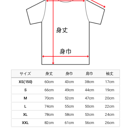
サイズ
身丈
身巾
肩巾
袖丈
XS(150)
60cm
43cm
38cm
17cm
S
66cm
49cm
44cm
19cm
M
70cm
52cm
47cm
20cm
L
74cm
55cm
50cm
22cm
XL
78cm
58cm
53cm
24cm
XXL
82cm
61cm
56cm
26cm