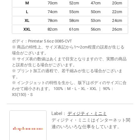
M
70cm
52cm
47cm
20cm
L
74cm
55cm
50cm
22cm
XL
78cm
58cm
53cm
24cm
XXL
82cm
61cm
56cm
26cm
ボディ：Printstar 5.6oz 0085-CVT
※ 商品の特性上、サイズ表記から1〜2cm程度の誤差が生じる
場合がございます。
※ サイズ表の数値はあくまで目安となりますので、実際の商品
と誤差が生じる場合がございます。
※ プリント加工の過程で、若干縮みが生じる場合がございま
す。
※ インクジェットの特性を生かし、版下はボディのサイズに合
わせて縮小されます。 100%：M・L・XL・XXL ｜ 90%：
XS(150)・S
Label：
ディジティ・ミニミ
ディジティ・ミニミはインターネット関
連のいろいろな仕事をしています。