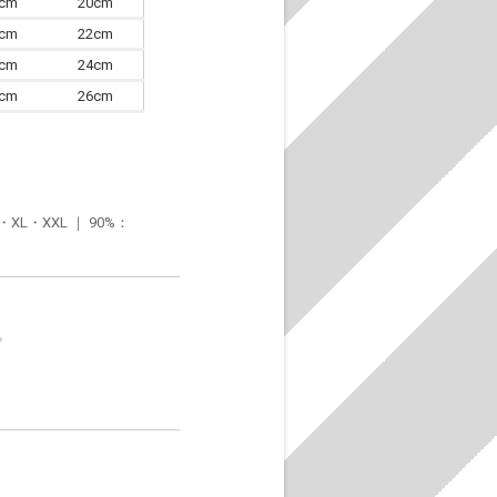
7cm
20cm
0cm
22cm
3cm
24cm
6cm
26cm
・XXL ｜ 90%：
。