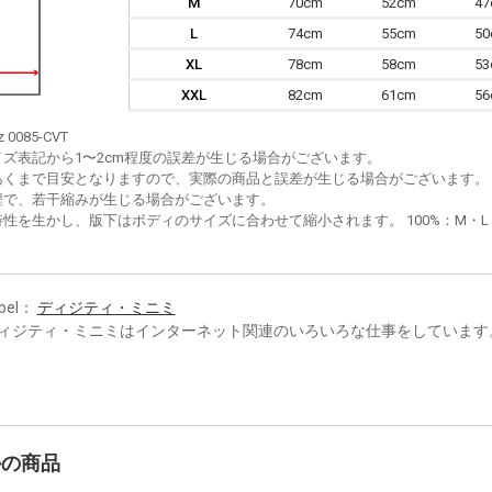
M
70cm
52cm
4
L
74cm
55cm
5
XL
78cm
58cm
5
XXL
82cm
61cm
5
z 0085-CVT
イズ表記から1〜2cm程度の誤差が生じる場合がございます。
あくまで目安となりますので、実際の商品と誤差が生じる場合がございます。
程で、若干縮みが生じる場合がございます。
性を生かし、版下はボディのサイズに合わせて縮小されます。 100%：M・L・XL
bel：
ディジティ・ミニミ
ィジティ・ミニミはインターネット関連のいろいろな仕事をしています
かの商品