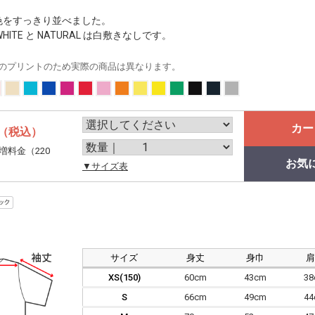
6色をすっきり並べました。
ITE と NATURAL は白敷きなしです。
のプリントのため実際の商品は異なります。
カー
（税込）
増料金（220
お気
。
▼サイズ表
サイズ
身丈
身巾
XS(150)
60cm
43cm
3
S
66cm
49cm
4