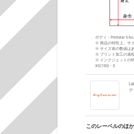
ボディ：Printstar 5.6o
※ 商品の特性上、サ
※ サイズ表の数値は
※ プリント加工の過
※ インクジェットの特
XS(150)・S
La
デ
このレーベルのほ