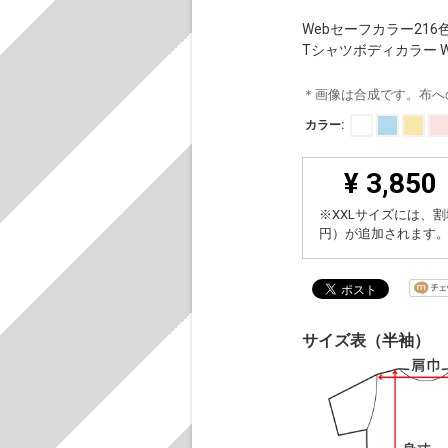
Webセーフカラー21
Tシャツボディカラー WH
＊画像は合成です。布へ
カラー:
¥ 3,850
※XXLサイズには、割
円）が追加されます
サイズ表（半袖）