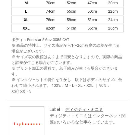
M
70cm
52cm
47cm
20cm
L
74cm
55cm
50cm
22cm
XL
78cm
58cm
53cm
24cm
XXL
82cm
61cm
56cm
26cm
ボディ：Printstar 5.6oz 0085-CVT
※ 商品の特性上、サイズ表記から1〜2cm程度の誤差が生じる
場合がございます。
※ サイズ表の数値はあくまで目安となりますので、実際の商品
と誤差が生じる場合がございます。
※ プリント加工の過程で、若干縮みが生じる場合がございま
す。
※ インクジェットの特性を生かし、版下はボディのサイズに合
わせて縮小されます。 100%：M・L・XL・XXL ｜ 90%：
XS(150)・S
Label：
ディジティ・ミニミ
ディジティ・ミニミはインターネット関
連のいろいろな仕事をしています。