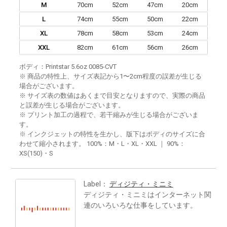
M
70cm
52cm
47cm
20cm
L
74cm
55cm
50cm
22cm
XL
78cm
58cm
53cm
24cm
XXL
82cm
61cm
56cm
26cm
ボディ：Printstar 5.6oz 0085-CVT
※ 商品の特性上、サイズ表記から1〜2cm程度の誤差が生じる
場合がございます。
※ サイズ表の数値はあくまで目安となりますので、実際の商品
と誤差が生じる場合がございます。
※ プリント加工の過程で、若干縮みが生じる場合がございま
す。
※ インクジェットの特性を生かし、版下はボディのサイズに合
わせて縮小されます。 100%：M・L・XL・XXL ｜ 90%：
XS(150)・S
Label：
ディジティ・ミニミ
ディジティ・ミニミはインターネット関
連のいろいろな仕事をしています。