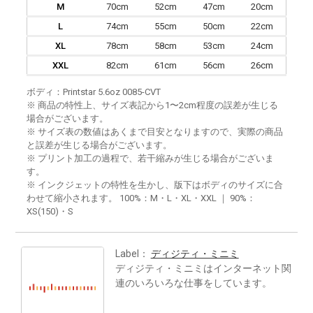
M
70cm
52cm
47cm
20cm
L
74cm
55cm
50cm
22cm
XL
78cm
58cm
53cm
24cm
XXL
82cm
61cm
56cm
26cm
ボディ：Printstar 5.6oz 0085-CVT
※ 商品の特性上、サイズ表記から1〜2cm程度の誤差が生じる
場合がございます。
※ サイズ表の数値はあくまで目安となりますので、実際の商品
と誤差が生じる場合がございます。
※ プリント加工の過程で、若干縮みが生じる場合がございま
す。
※ インクジェットの特性を生かし、版下はボディのサイズに合
わせて縮小されます。 100%：M・L・XL・XXL ｜ 90%：
XS(150)・S
Label：
ディジティ・ミニミ
ディジティ・ミニミはインターネット関
連のいろいろな仕事をしています。