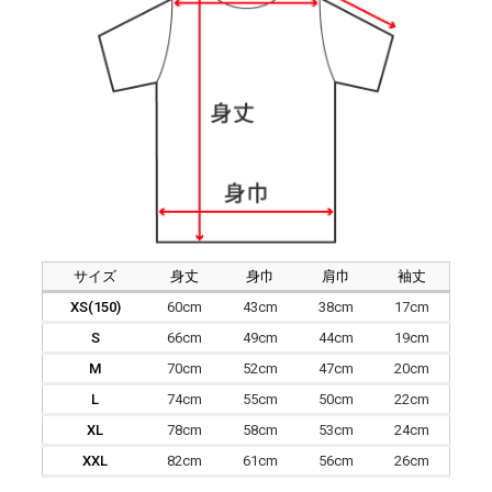
サイズ
身丈
身巾
肩巾
袖丈
XS(150)
60cm
43cm
38cm
17cm
S
66cm
49cm
44cm
19cm
M
70cm
52cm
47cm
20cm
L
74cm
55cm
50cm
22cm
XL
78cm
58cm
53cm
24cm
XXL
82cm
61cm
56cm
26cm