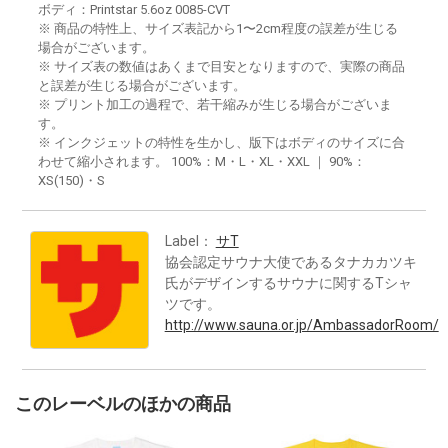
ボディ：Printstar 5.6oz 0085-CVT
※ 商品の特性上、サイズ表記から1〜2cm程度の誤差が生じる
場合がございます。
※ サイズ表の数値はあくまで目安となりますので、実際の商品
と誤差が生じる場合がございます。
※ プリント加工の過程で、若干縮みが生じる場合がございま
す。
※ インクジェットの特性を生かし、版下はボディのサイズに合
わせて縮小されます。 100%：M・L・XL・XXL ｜ 90%：
XS(150)・S
Label：
サT
協会認定サウナ大使であるタナカカツキ
氏がデザインするサウナに関するTシャ
ツです。
http://www.sauna.or.jp/AmbassadorRoom/
このレーベルのほかの商品