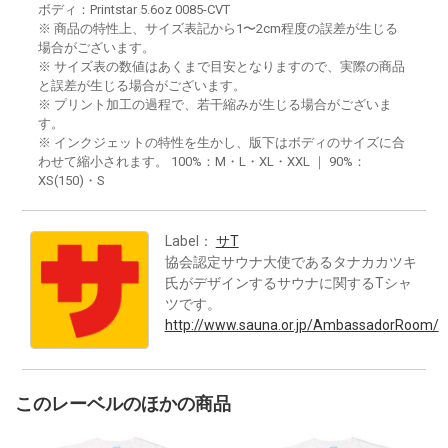
ボディ：Printstar 5.6oz 0085-CVT
※ 商品の特性上、サイズ表記から1〜2cm程度の誤差が生じる
場合がございます。
※ サイズ表の数値はあくまで目安となりますので、実際の商品
と誤差が生じる場合がございます。
※ プリント加工の過程で、若干縮みが生じる場合がございま
す。
※ インクジェットの特性を生かし、版下はボディのサイズに合
わせて縮小されます。 100%：M・L・XL・XXL ｜ 90%：
XS(150)・S
Label：
サT
協会認定サウナ大使であるタナカカツキ
氏がデザインするサウナに関するTシャ
ツです。
http://www.sauna.or.jp/AmbassadorRoom/
このレーベルのほかの商品