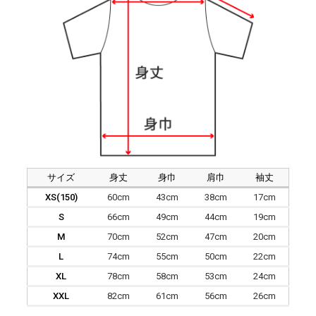
サイズ
身丈
身巾
肩巾
袖丈
XS(150)
60cm
43cm
38cm
17cm
S
66cm
49cm
44cm
19cm
M
70cm
52cm
47cm
20cm
L
74cm
55cm
50cm
22cm
XL
78cm
58cm
53cm
24cm
XXL
82cm
61cm
56cm
26cm