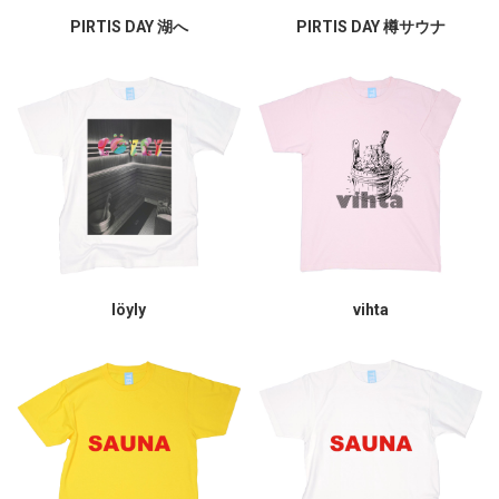
PIRTIS DAY 湖へ
PIRTIS DAY 樽サウナ
löyly
vihta