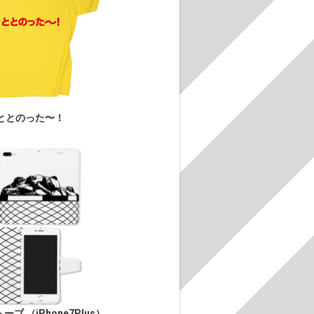
ととのった〜！
ブ （iPhone7Plus）