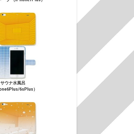
サウナ水風呂
one6Plus/6sPlus）