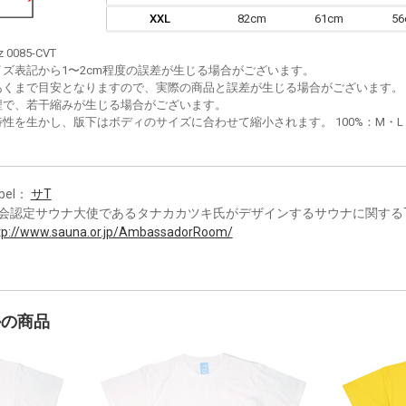
XXL
82cm
61cm
5
z 0085-CVT
イズ表記から1〜2cm程度の誤差が生じる場合がございます。
あくまで目安となりますので、実際の商品と誤差が生じる場合がございます。
程で、若干縮みが生じる場合がございます。
性を生かし、版下はボディのサイズに合わせて縮小されます。 100%：M・L・XL
bel：
サT
会認定サウナ大使であるタナカカツキ氏がデザインするサウナに関する
tp://www.sauna.or.jp/AmbassadorRoom/
かの商品