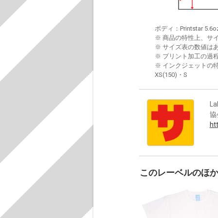
ボディ：Printstar 5.6o
※ 商品の特性上、サ
※ サイズ表の数値は
※ プリント加工の過
※ インクジェットの特
XS(150)・S
La
協
ht
このレーベルのほ