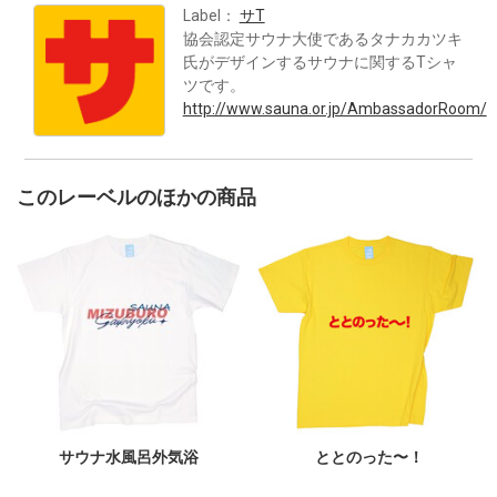
Label：
サT
協会認定サウナ大使であるタナカカツキ
氏がデザインするサウナに関するTシャ
ツです。
http://www.sauna.or.jp/AmbassadorRoom/
このレーベルのほかの商品
サウナ水風呂外気浴
ととのった〜！