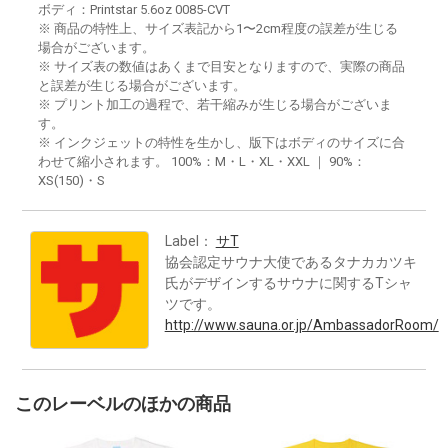
ボディ：Printstar 5.6oz 0085-CVT
※ 商品の特性上、サイズ表記から1〜2cm程度の誤差が生じる
場合がございます。
※ サイズ表の数値はあくまで目安となりますので、実際の商品
と誤差が生じる場合がございます。
※ プリント加工の過程で、若干縮みが生じる場合がございま
す。
※ インクジェットの特性を生かし、版下はボディのサイズに合
わせて縮小されます。 100%：M・L・XL・XXL ｜ 90%：
XS(150)・S
Label：
サT
協会認定サウナ大使であるタナカカツキ
氏がデザインするサウナに関するTシャ
ツです。
http://www.sauna.or.jp/AmbassadorRoom/
このレーベルのほかの商品