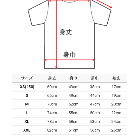
サイズ
身丈
身巾
肩巾
袖丈
XS(150)
60cm
43cm
38cm
17cm
S
66cm
49cm
44cm
19cm
M
70cm
52cm
47cm
20cm
L
74cm
55cm
50cm
22cm
XL
78cm
58cm
53cm
24cm
XXL
82cm
61cm
56cm
26cm