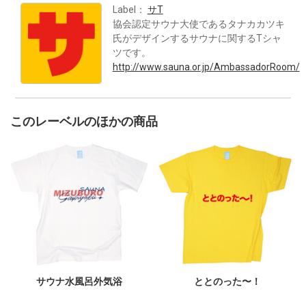
Label：
サT
協会認定サウナ大使であるタナカカツキ
氏がデザインするサウナに関するTシャ
ツです。
http://www.sauna.or.jp/AmbassadorRoom/
このレーベルのほかの商品
サウナ水風呂外気浴
ととのった〜！