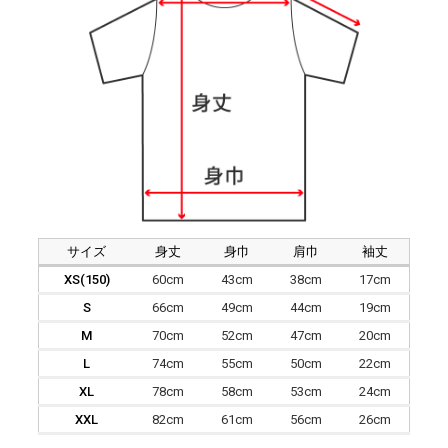
サイズ
身丈
身巾
肩巾
袖丈
XS(150)
60cm
43cm
38cm
17cm
S
66cm
49cm
44cm
19cm
M
70cm
52cm
47cm
20cm
L
74cm
55cm
50cm
22cm
XL
78cm
58cm
53cm
24cm
XXL
82cm
61cm
56cm
26cm