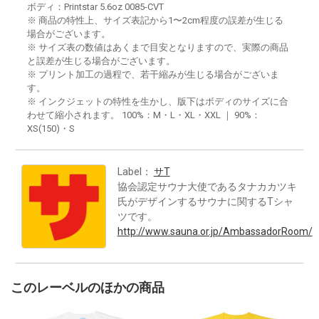
ボディ：Printstar 5.6oz 0085-CVT
※ 商品の特性上、サイズ表記から1〜2cm程度の誤差が生じる
場合がございます。
※ サイズ表の数値はあくまで目安となりますので、実際の商品
と誤差が生じる場合がございます。
※ プリント加工の過程で、若干縮みが生じる場合がございま
す。
※ インクジェットの特性を生かし、版下はボディのサイズに合
わせて縮小されます。 100%：M・L・XL・XXL ｜ 90%：
XS(150)・S
Label：
サT
協会認定サウナ大使であるタナカカツキ
氏がデザインするサウナに関するTシャ
ツです。
http://www.sauna.or.jp/AmbassadorRoom/
このレーベルのほかの商品