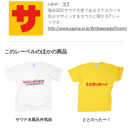
Label：
サT
協会認定サウナ大使であるタナカカツキ
氏がデザインするサウナに関するTシャ
ツです。
http://www.sauna.or.jp/AmbassadorRoom/
このレーベルのほかの商品
サウナ水風呂外気浴
ととのった〜！