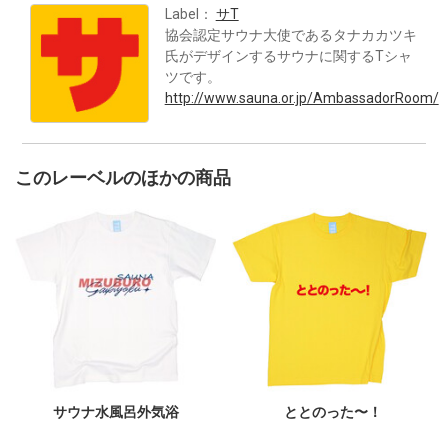
Label：
サT
協会認定サウナ大使であるタナカカツキ
氏がデザインするサウナに関するTシャ
ツです。
http://www.sauna.or.jp/AmbassadorRoom/
このレーベルのほかの商品
サウナ水風呂外気浴
ととのった〜！