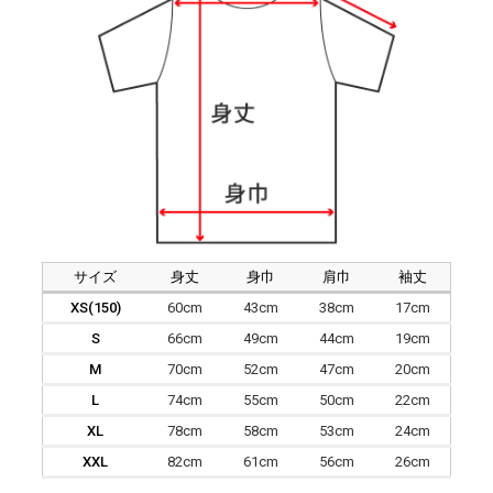
サイズ
身丈
身巾
肩巾
袖丈
XS(150)
60cm
43cm
38cm
17cm
S
66cm
49cm
44cm
19cm
M
70cm
52cm
47cm
20cm
L
74cm
55cm
50cm
22cm
XL
78cm
58cm
53cm
24cm
XXL
82cm
61cm
56cm
26cm