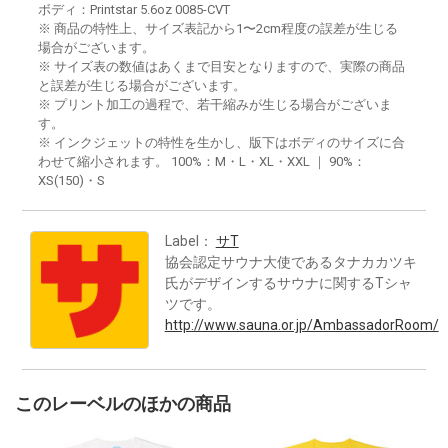
ボディ：Printstar 5.6oz 0085-CVT
※ 商品の特性上、サイズ表記から1〜2cm程度の誤差が生じる
場合がございます。
※ サイズ表の数値はあくまで目安となりますので、実際の商品
と誤差が生じる場合がございます。
※ プリント加工の過程で、若干縮みが生じる場合がございま
す。
※ インクジェットの特性を生かし、版下はボディのサイズに合
わせて縮小されます。 100%：M・L・XL・XXL ｜ 90%：
XS(150)・S
Label：
サT
協会認定サウナ大使であるタナカカツキ
氏がデザインするサウナに関するTシャ
ツです。
http://www.sauna.or.jp/AmbassadorRoom/
このレーベルのほかの商品