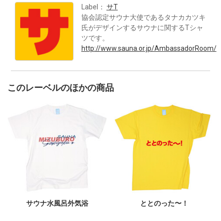
Label：
サT
協会認定サウナ大使であるタナカカツキ
氏がデザインするサウナに関するTシャ
ツです。
http://www.sauna.or.jp/AmbassadorRoom/
このレーベルのほかの商品
サウナ水風呂外気浴
ととのった〜！